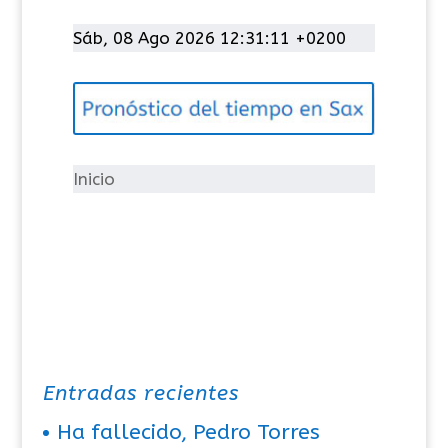
a
t
Sáb, 08 Ago 2026 12:31:11 +0200
e
g
o
r
í
Inicio
a
s
Entradas recientes
Ha fallecido, Pedro Torres