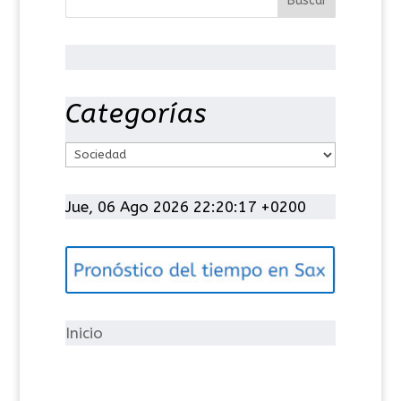
Categorías
C
a
t
Jue, 06 Ago 2026 22:20:18 +0200
e
g
o
r
í
Inicio
a
s