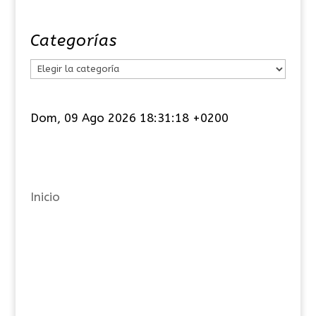
Categorías
C
a
t
Dom, 09 Ago 2026 18:31:18 +0200
e
g
o
r
Inicio
í
a
s