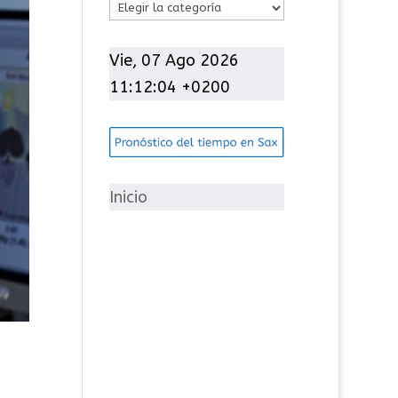
C
a
t
Vie, 07 Ago 2026
e
11:12:07 +0200
g
o
r
í
Inicio
a
s