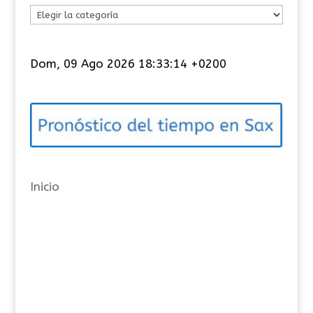
C
a
t
Dom, 09 Ago 2026 18:33:15 +0200
e
g
o
r
í
a
Inicio
s