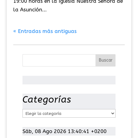
19:00 horas en la Iglesia Nuestra Señora de
la Asunción...
« Entradas más antiguas
Categorías
C
a
t
Sáb, 08 Ago 2026 13:40:42 +0200