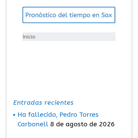
e
g
o
r
í
Inicio
a
s
Entradas recientes
Ha fallecido, Pedro Torres
Carbonell
8 de agosto de 2026