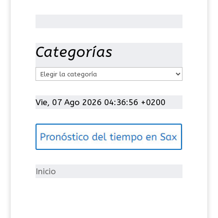
Categorías
C
a
t
Vie, 07 Ago 2026 04:36:57 +0200
e
g
o
r
í
Inicio
a
s