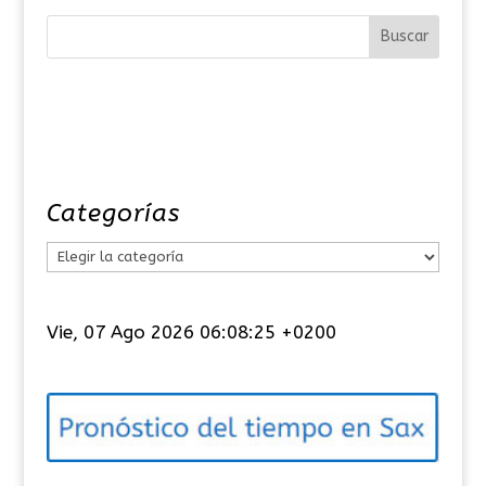
Categorías
C
a
t
Vie, 07 Ago 2026 06:08:25 +0200
e
g
o
r
í