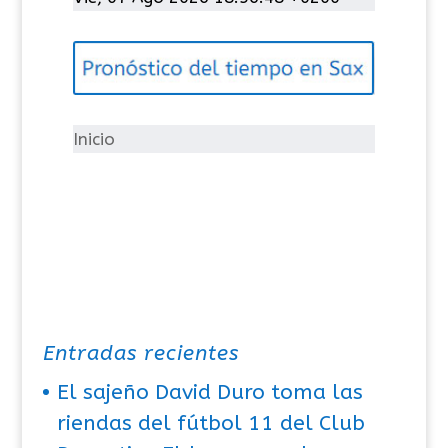
e
g
o
r
í
Inicio
a
s
Entradas recientes
El sajeño David Duro toma las
riendas del fútbol 11 del Club