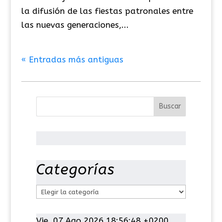
la difusión de las fiestas patronales entre
las nuevas generaciones,...
« Entradas más antiguas
Categorías
C
a
t
Vie, 07 Ago 2026 18:56:48 +0200