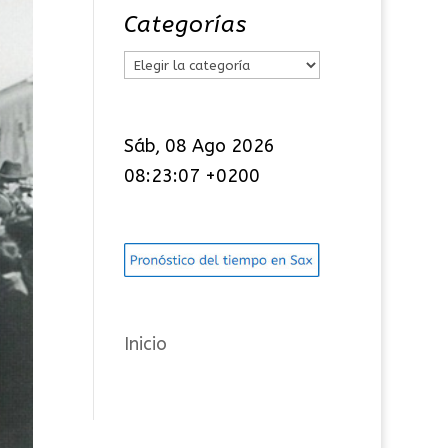
Categorías
C
a
t
Sáb, 08 Ago 2026
e
08:23:08 +0200
g
o
r
í
a
s
Inicio