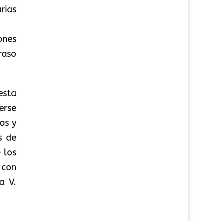
rias
ones
raso
 esta
erse
os y
s de
 los
 con
a V.