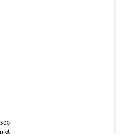
 500
n el