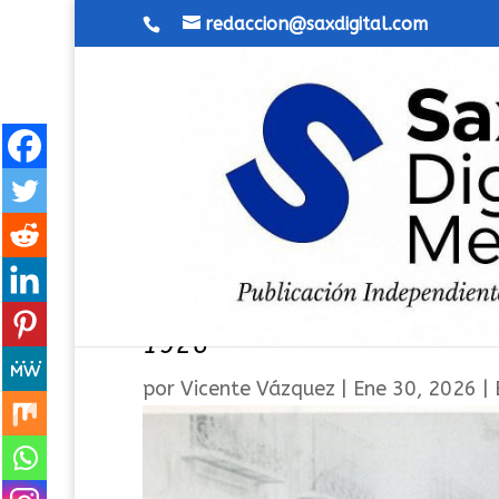
redaccion@saxdigital.com
La autorización del gobiern
1926
por
Vicente Vázquez
|
Ene 30, 2026
|