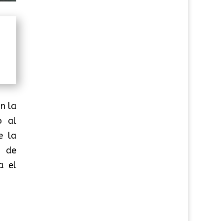
n la
o al
e la
o de
a el