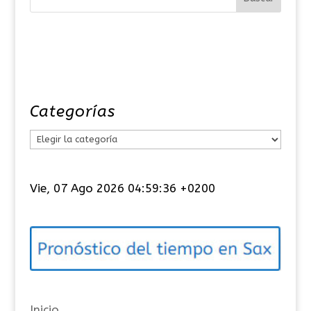
Categorías
C
a
t
Vie, 07 Ago 2026 04:59:36 +0200
e
g
o
r
í
a
Inicio