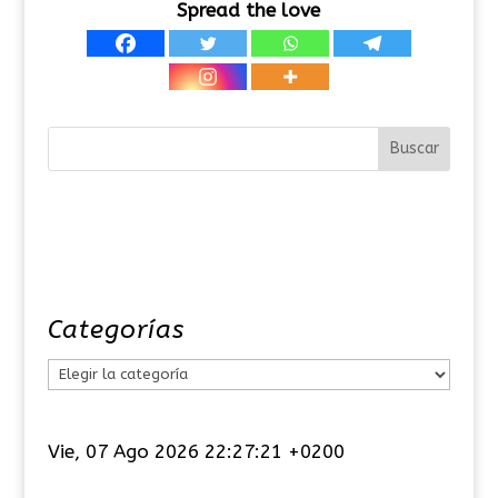
Spread the love
Categorías
C
a
t
Vie, 07 Ago 2026 22:27:22 +0200
e
g