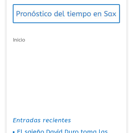
o
r
í
a
Inicio
s
Entradas recientes
El sajeño David Duro toma las