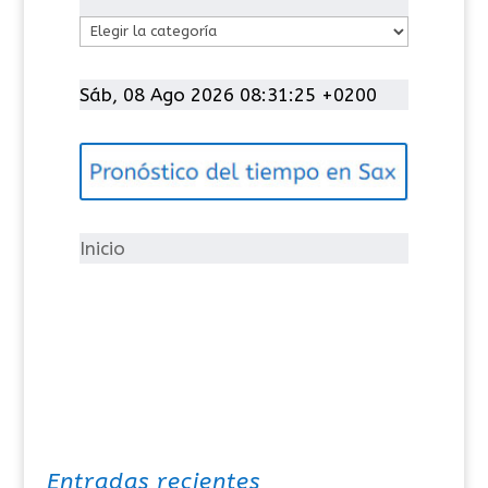
C
a
t
Sáb, 08 Ago 2026 08:31:25 +0200
e
g
o
r
í
Inicio
a
s
Entradas recientes