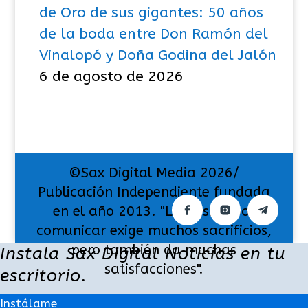
de Oro de sus gigantes: 50 años
de la boda entre Don Ramón del
Vinalopó y Doña Godina del Jalón
6 de agosto de 2026
©Sax Digital Media 2026/
Publicación Independiente fundada
en el año 2013. "La pasión por
comunicar exige muchos sacrificios,
pero también da muchas
Instala Sax Digital Noticias en tu
satisfacciones".
escritorio.
Instálame