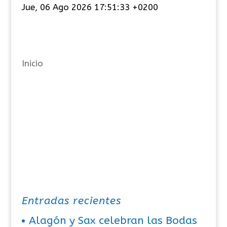
Jue, 06 Ago 2026 17:51:33 +0200
e
g
o
r
Inicio
í
a
s
Entradas recientes
Alagón y Sax celebran las Bodas