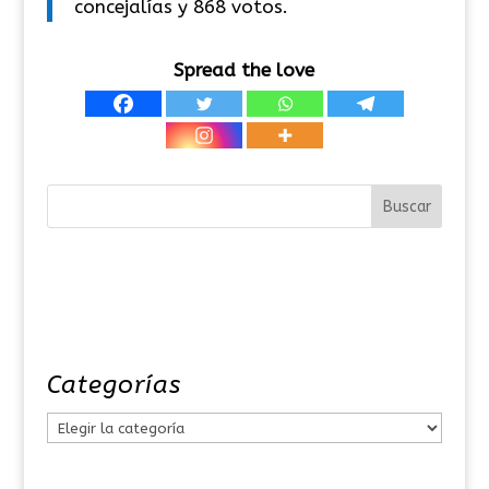
concejalías y 868 votos.
Spread the love
Categorías
C
a
t