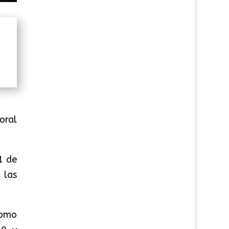
oral
1 de
 las
como