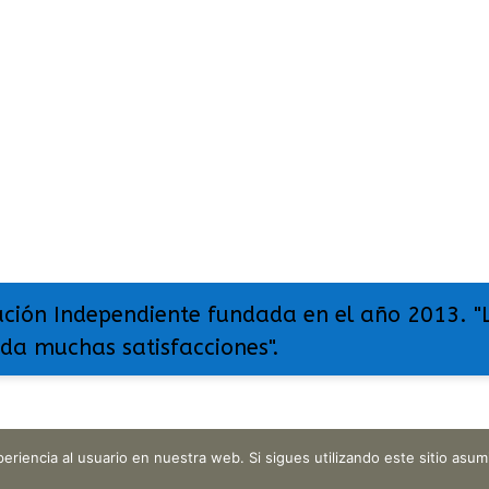
ación Independiente fundada en el año 2013. "
 da muchas satisfacciones".
eriencia al usuario en nuestra web. Si sigues utilizando este sitio as