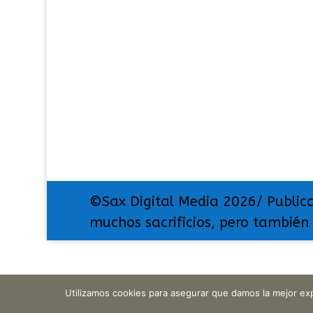
©Sax Digital Media 2026/ Public
muchos sacrificios, pero también
Utilizamos cookies para asegurar que damos la mejor exp
Translate »