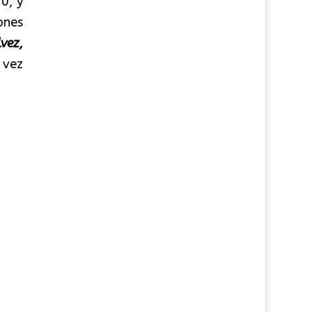
0, y
ones
vez,
 vez