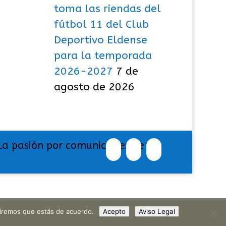
toma las riendas del
fútbol 11 del Club
Deportivo Eldense
para la temporada
2026-2027
7 de
agosto de 2026
La pasión por comunicar exige
umiremos que estás de acuerdo.
Acepto
Aviso Legal