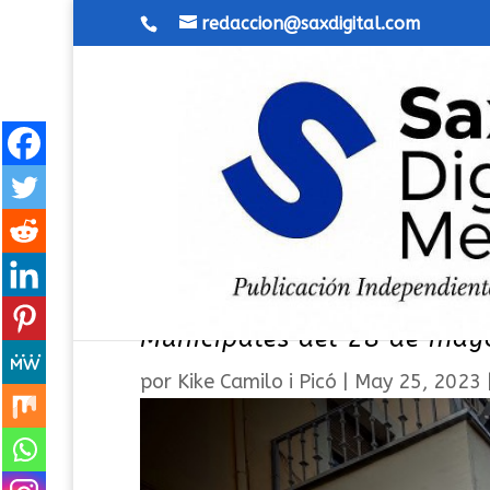
redaccion@saxdigital.com
La villa de Sax muestra a 
Municipales del 28 de may
por
Kike Camilo i Picó
|
May 25, 2023