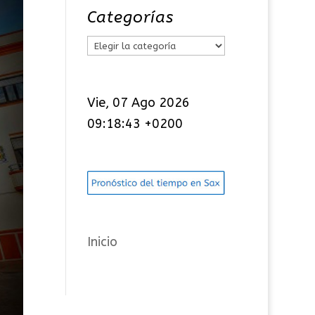
Categorías
C
a
t
Vie, 07 Ago 2026
e
09:18:44 +0200
g
o
r
í
a
s
Inicio