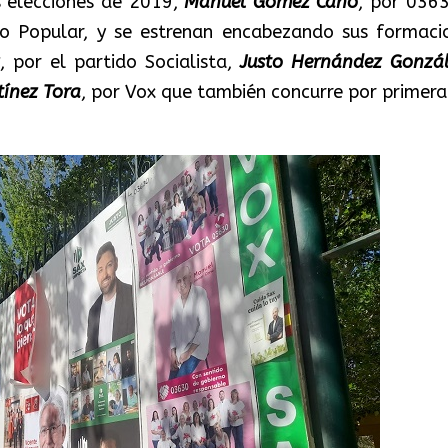
s elecciones de 2019,
Manuel Gómez Cano
, por 0363
do Popular, y se estrenan encabezando sus formaci
, por el partido Socialista,
Justo Hernández Gonzál
tínez Tora
, por Vox que también concurre por primera