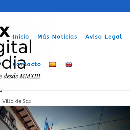
Inicio
Más Noticias
Aviso Legal
Contacto
sus candidatos para las Elecciones
o
|
Villa de Sax