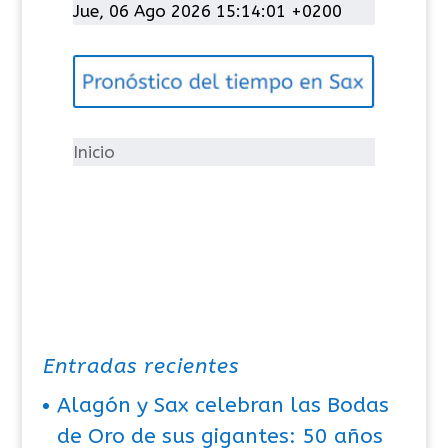
t
Jue, 06 Ago 2026 15:14:01 +0200
e
g
o
r
í
Inicio
a
s
Entradas recientes
Alagón y Sax celebran las Bodas
de Oro de sus gigantes: 50 años