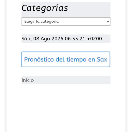
Categorías
C
a
t
Sáb, 08 Ago 2026 06:55:22 +0200
e
g
o
r
í
Inicio
a
s