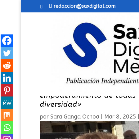
redaccion@saxdigital.com
Día Internacional de la Muj
empoderamiento de todas l
diversidad»
por
Sara Ganga Ochoa
|
Mar 8, 2025