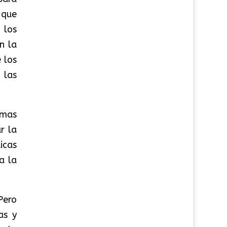
 que
 los
n la
 los
 las
amas
r la
ticas
a la
Pero
as y