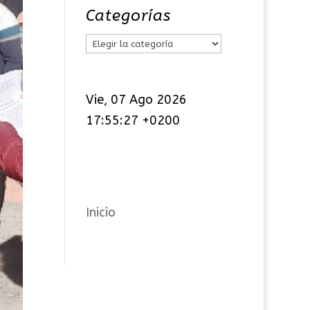
Categorías
C
a
t
Vie, 07 Ago 2026
e
17:55:28 +0200
g
o
r
í
a
Inicio
s