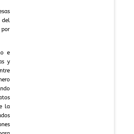
esas
 del
 por
lo e
as y
ntre
nero
ando
atos
e la
ados
ones
para