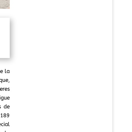
e la
que,
eres
igue
s de
 189
cial