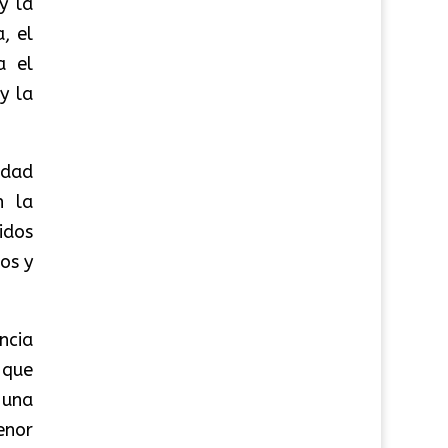
y la
, el
a el
y la
edad
n la
idos
os y
ncia
 que
 una
enor