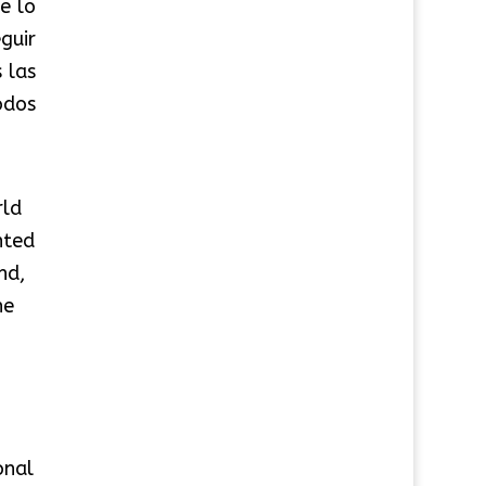
e lo
guir
 las
odos
rld
nted
nd,
he
onal