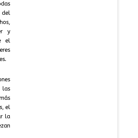
odas
 del
hos,
er y
e el
eres
es.
ones
 las
 más
, el
r la
ezan