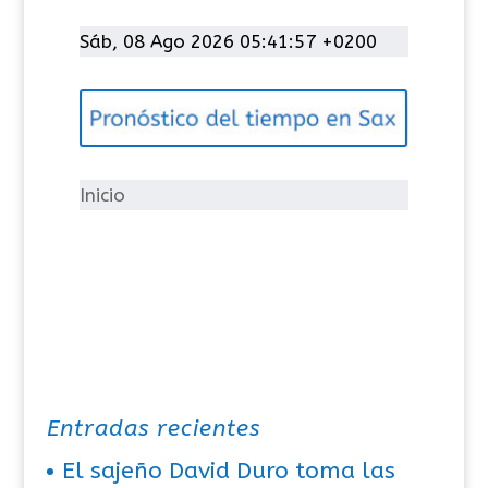
a
t
Sáb, 08 Ago 2026 05:41:57 +0200
e
g
o
r
í
Inicio
a
s
Entradas recientes
El sajeño David Duro toma las