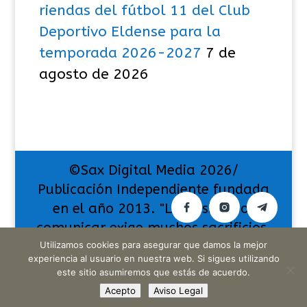
riendas del fútbol 11 del Club
Deportivo Eldense para la
temporada 2026-2027
7 de
agosto de 2026
©Sax Digital Media 2026/
Publicación Independiente fundada
en el año 2013. "La pasión por
comunicar exige muchos sacrificios,
Utilizamos cookies para asegurar que damos la mejor
pero también da muchas
experiencia al usuario en nuestra web. Si sigues utilizando
satisfacciones".
este sitio asumiremos que estás de acuerdo.
Acepto
Aviso Legal
Translate »