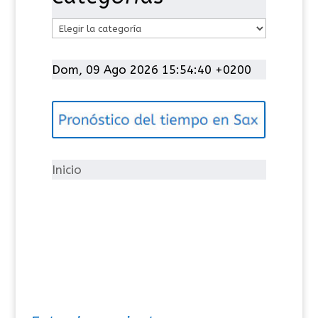
C
a
t
Dom, 09 Ago 2026 15:54:40 +0200
e
g
o
r
í
Inicio
a
s