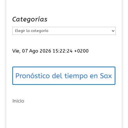
Categorías
C
a
t
Vie, 07 Ago 2026 15:22:25 +0200
e
g
o
r
í
a
Inicio
s