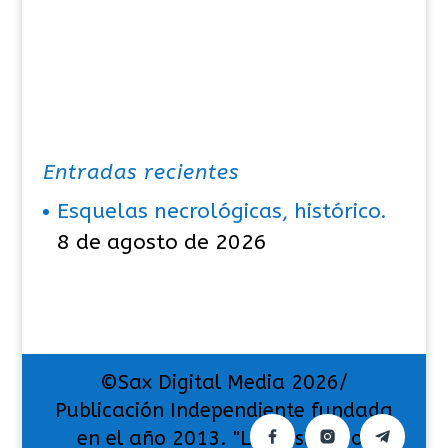
s
Entradas recientes
Esquelas necrológicas, histórico.
8 de agosto de 2026
©Sax Digital Media 2026/
Publicación Independiente fundada
en el año 2013. "La pasión por