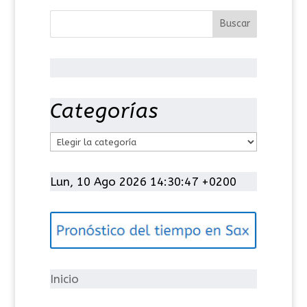
Categorías
C
a
t
Lun, 10 Ago 2026 14:30:48 +0200
e
g
o
r
í
Inicio
a