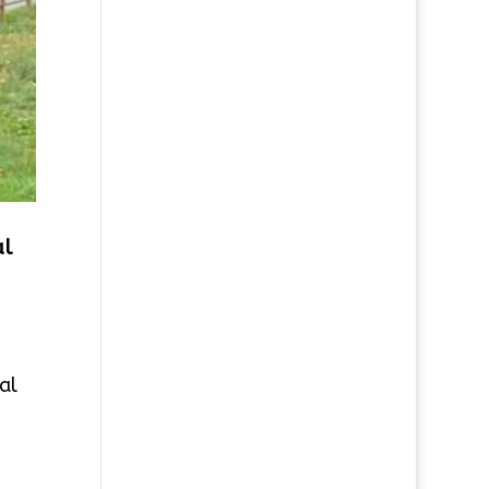
al
al