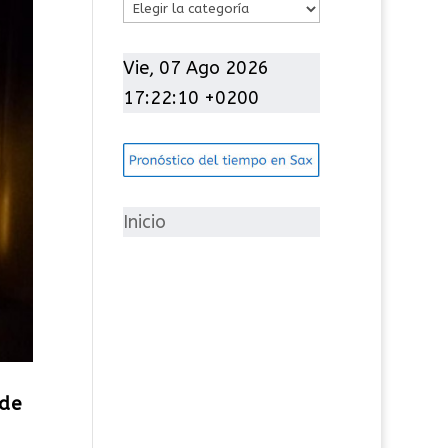
C
a
t
Vie, 07 Ago 2026
e
17:22:11 +0200
g
o
r
í
Inicio
a
s
 de