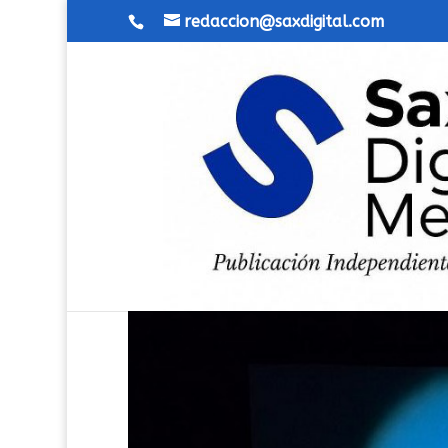
redaccion@saxdigital.com