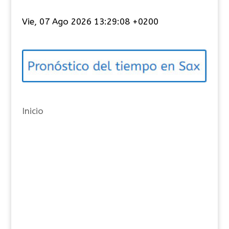
t
Vie, 07 Ago 2026 13:29:09 +0200
e
g
o
r
í
a
Inicio
s