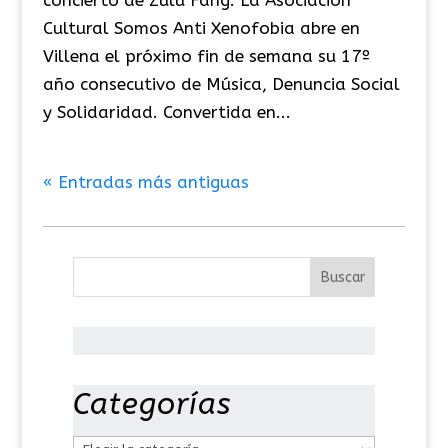
concierto de Zulu Fang. La Asociación
Cultural Somos Anti Xenofobia abre en
Villena el próximo fin de semana su 17º
año consecutivo de Música, Denuncia Social
y Solidaridad. Convertida en...
« Entradas más antiguas
Categorías
C