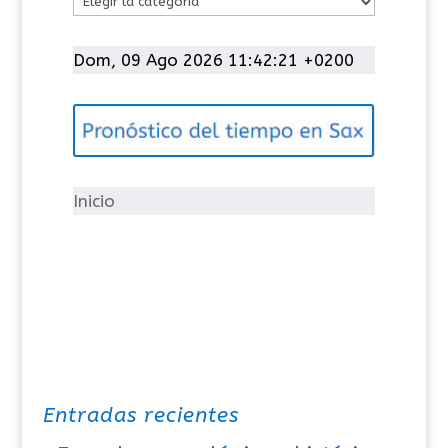
a
t
Dom, 09 Ago 2026 11:42:21 +0200
e
g
o
r
í
Inicio
a
s
Entradas recientes