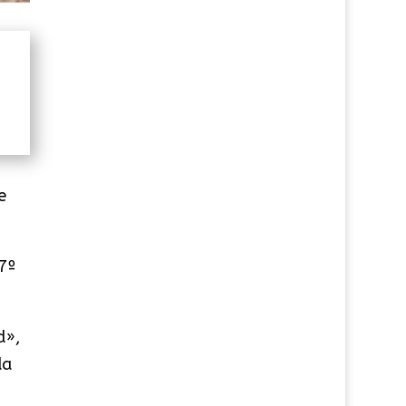
e
7º
d»,
da