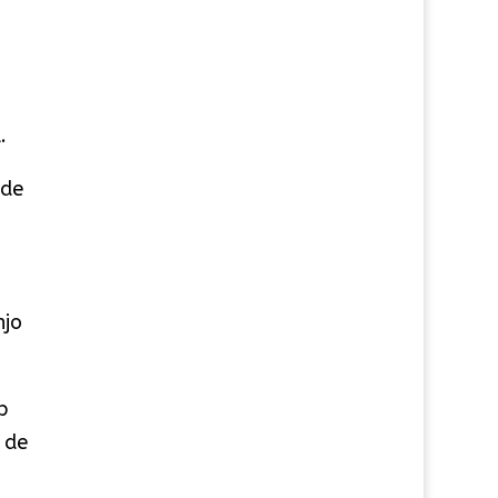
.
 de
njo
p
 de