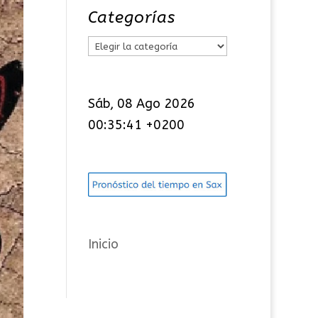
Categorías
C
a
t
Sáb, 08 Ago 2026
e
00:35:42 +0200
g
o
r
í
a
s
Inicio