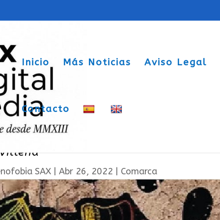
Inicio
Más Noticias
Aviso Legal
Contacto
Anti Xenofobia abre su 17º Aniversari
Villena
enofobia SAX
|
Abr 26, 2022
|
Comarca