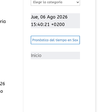
C
a
t
Jue, 06 Ago 2026
ria
e
15:40:22 +0200
g
o
r
í
Inicio
a
s
 26
to