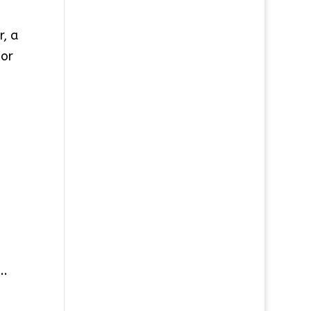
, a
ior
..