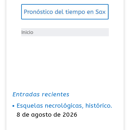
g
o
r
í
Inicio
a
s
Entradas recientes
Esquelas necrológicas, histórico.
8 de agosto de 2026