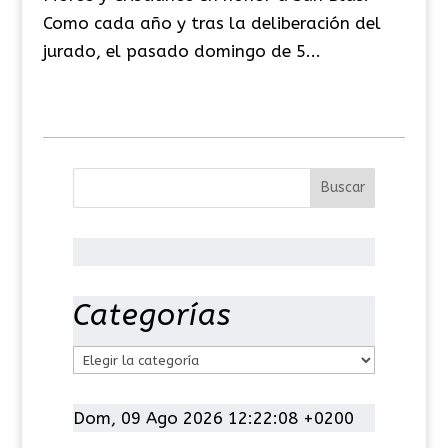
Como cada año y tras la deliberación del
jurado, el pasado domingo de 5...
Categorías
C
a
t
Dom, 09 Ago 2026 12:22:08 +0200
e