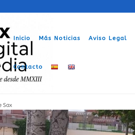
Inicio
Más Noticias
Aviso Legal
Contacto
 piscina de verano impedirán su
e Sax