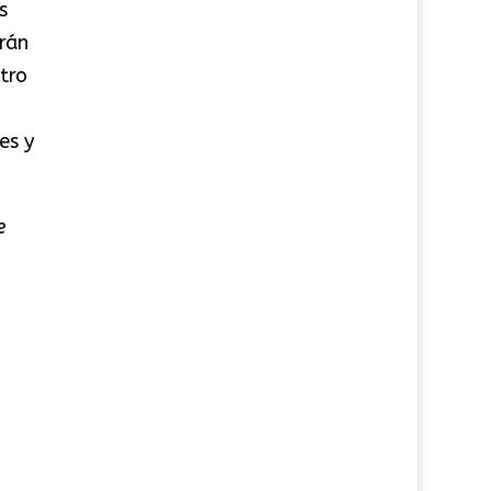
s
rán
tro
es y
e