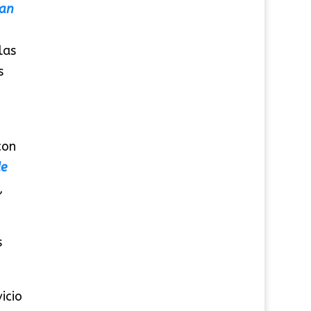
ían
las
s
con
de
,
s
icio