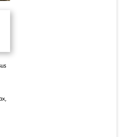
sus
ax,