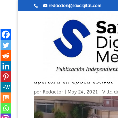
redaccion@saxdigital.com
Las obras de reforma de la
apertura en época estival
por
Redactor
|
May 24, 2021
|
Villa d