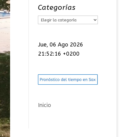
Categorías
C
a
t
Jue, 06 Ago 2026
e
21:52:17 +0200
g
o
r
í
a
s
Inicio