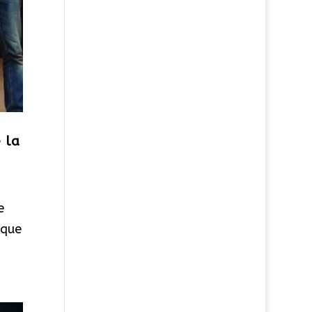
 la
e
 que