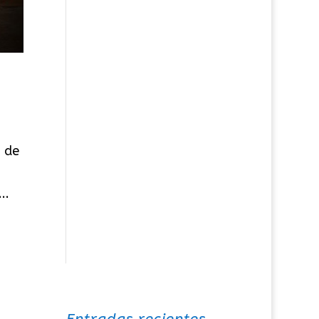
o de
..