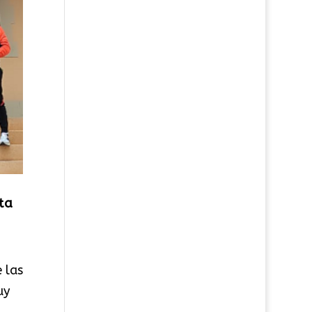
ta
 las
uy