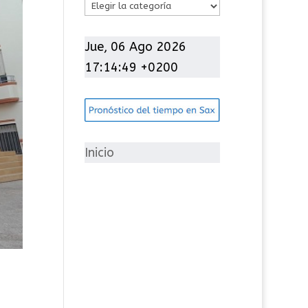
C
a
t
Jue, 06 Ago 2026
e
17:14:50 +0200
g
o
r
í
Inicio
a
s