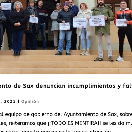
nto de Sax denuncian incumplimientos y fal
8, 2025
|
Opinión
al equipo de gobierno del Ayuntamiento de Sax, sobre
es, reiteramos que ¡¡TODO ES MENTIRA!! se les da m
s sacia, pero lo que no se les ve es intención...