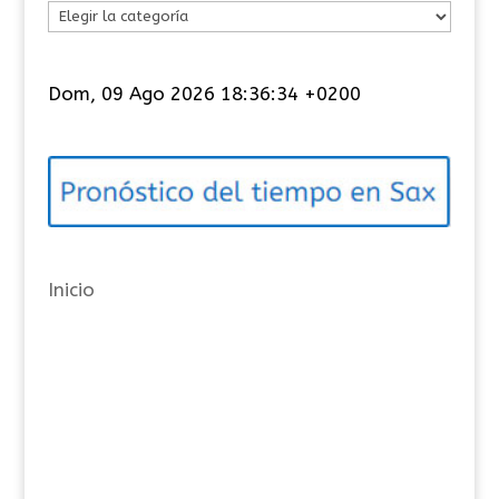
C
a
t
Dom, 09 Ago 2026 18:36:34 +0200
e
g
o
r
í
a
Inicio
s