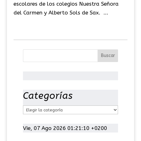
escolares de los colegios Nuestra Señora
del Carmen y Alberto Sols de Sax. ...
Categorías
C
a
t
Vie, 07 Ago 2026 01:21:11 +0200
e