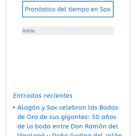
g
o
r
í
Inicio
a
s
Entradas recientes
Alagón y Sax celebran las Bodas
de Oro de sus gigantes: 50 años
de la boda entre Don Ramón del
Vinalopó y Doña Godina del Jalón