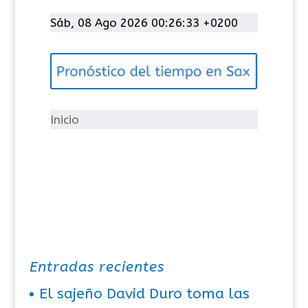
a
t
Sáb, 08 Ago 2026 00:26:33 +0200
e
g
o
r
í
Inicio
a
s
Entradas recientes
El sajeño David Duro toma las