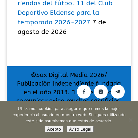
riendas del fútbol 11 del Club
Deportivo Eldense para la
temporada 2026-2027
7 de
agosto de 2026
©Sax Digital Media 2026/
Publicación Independiente fundada
en el año 2013. "La pasión por
comunicar exige muchos sacrificios,
Utilizamos cookies para asegurar que damos la mejor
pero también da muchas
experiencia al usuario en nuestra web. Si sigues utilizando
satisfacciones".
este sitio asumiremos que estás de acuerdo.
Acepto
Aviso Legal
Translate »