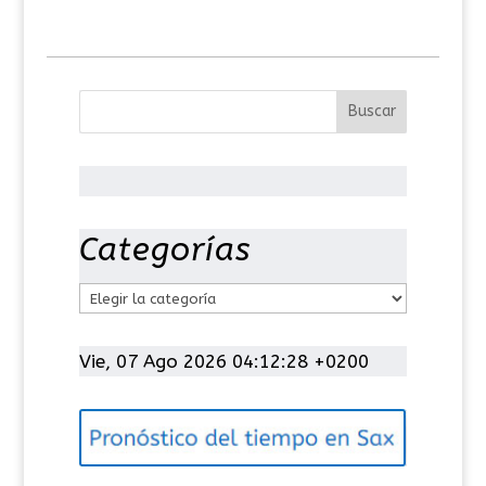
Categorías
C
a
t
Vie, 07 Ago 2026 04:12:29 +0200
e
g
o
r