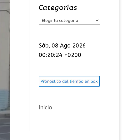
Categorías
C
a
t
Sáb, 08 Ago 2026
e
00:20:25 +0200
g
o
r
í
a
s
Inicio