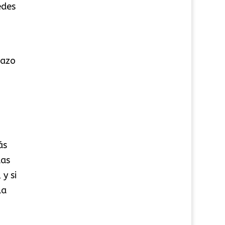
edes
lazo
ás
las
y si
la