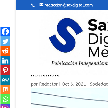
redaccion@saxdigital.com
La renovación del DARDE de
noviembre
por
Redactor
|
Oct 6, 2021
|
Socieda