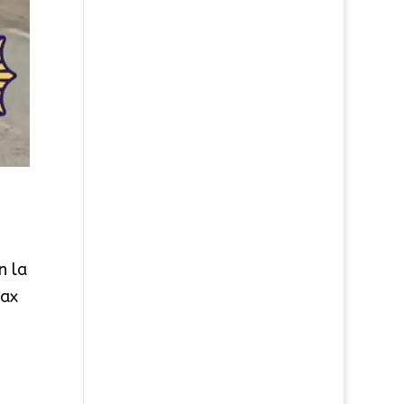
n la
Sax