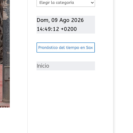
C
a
t
Dom, 09 Ago 2026
e
14:49:13 +0200
g
o
r
í
Inicio
a
s