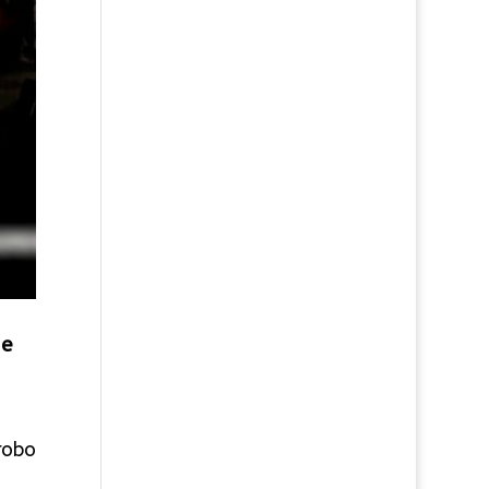
de
robo