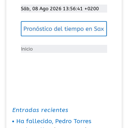
t
Sáb, 08 Ago 2026 13:56:41 +0200
e
g
o
r
í
Inicio
a
s
Entradas recientes
Ha fallecido, Pedro Torres