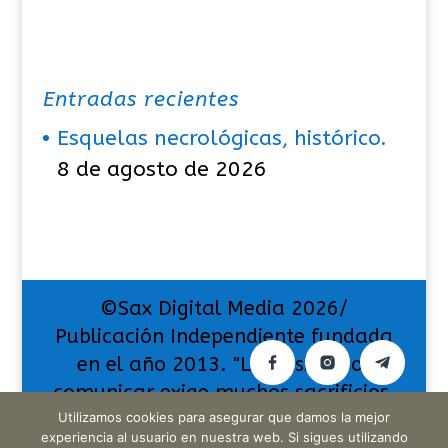
Entradas recientes
Esquelas necrológicas, histórico.
8 de agosto de 2026
©Sax Digital Media 2026/
Publicación Independiente fundada
en el año 2013. "La pasión por
comunicar exige muchos sacrificios,
Utilizamos cookies para asegurar que damos la mejor
pero también da muchas
experiencia al usuario en nuestra web. Si sigues utilizando