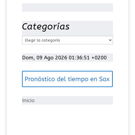
Categorías
C
a
t
Dom, 09 Ago 2026 01:36:51 +0200
e
g
o
r
í
Inicio
a
s