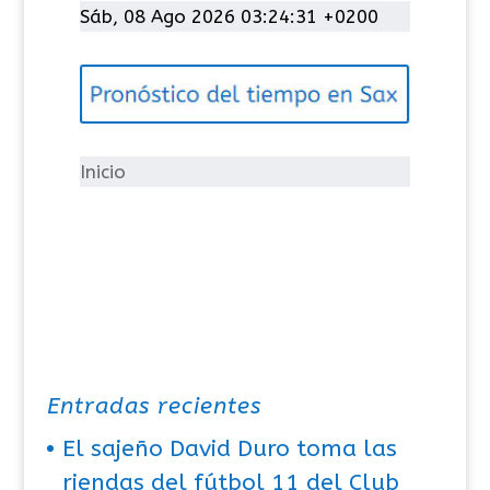
t
Sáb, 08 Ago 2026 03:24:32 +0200
e
g
o
r
í
Inicio
a
s
Entradas recientes
El sajeño David Duro toma las
riendas del fútbol 11 del Club