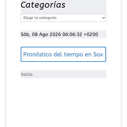
Categorías
C
a
t
Sáb, 08 Ago 2026 06:06:32 +0200
e
g
o
r
í
Inicio
a
s