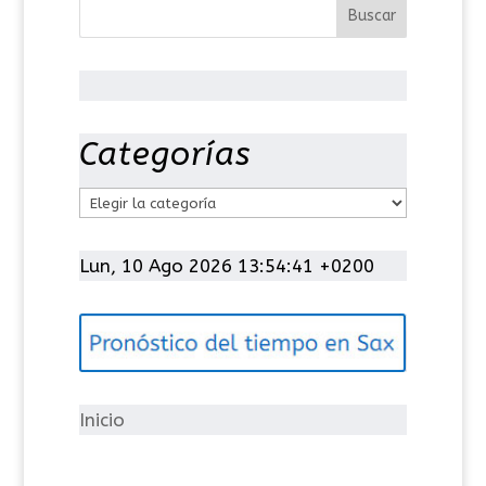
Categorías
C
a
t
Lun, 10 Ago 2026 13:54:41 +0200
e
g
o
r
í
Inicio
a
s