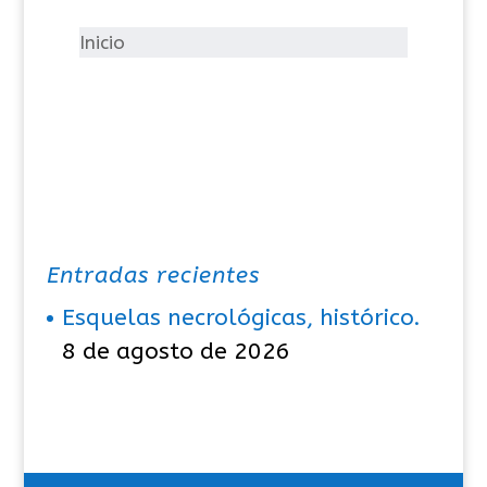
r
í
Inicio
a
s
Entradas recientes
Esquelas necrológicas, histórico.
8 de agosto de 2026