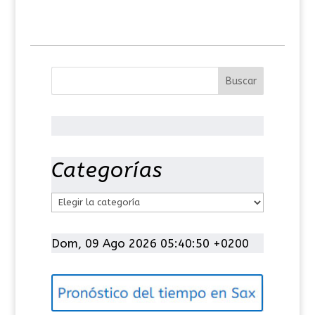
Categorías
C
a
t
Dom, 09 Ago 2026 05:40:50 +0200
e
g
o