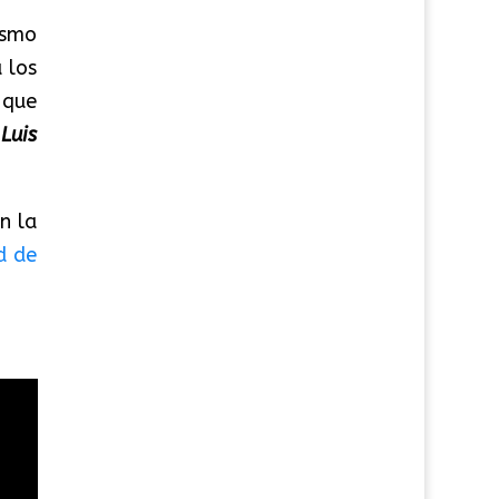
ismo
 los
 que
 Luis
n la
d de