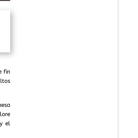
 fin
ltos
nesa
lore
y el