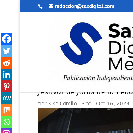
redaccion@saxdigital.com
Sax se sumergió en el folcl
festival de jotas de la Pe
por
Kike Camilo i Picó
|
Oct 16, 2023