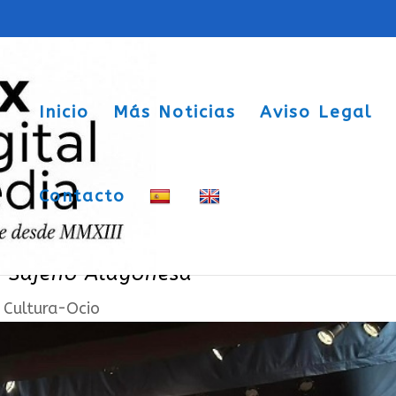
Inicio
Más Noticias
Aviso Legal
Contacto
ore tradicional en la celebración del
ña Sajeño Alagonesa
|
Cultura-Ocio