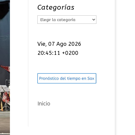
Categorías
C
a
t
Vie, 07 Ago 2026
e
20:45:11 +0200
g
o
r
í
a
s
Inicio