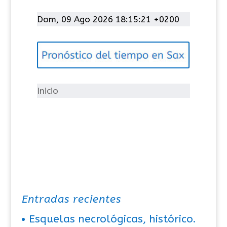
a
t
Dom, 09 Ago 2026 18:15:21 +0200
e
g
o
r
í
Inicio
a
s
Entradas recientes
Esquelas necrológicas, histórico.