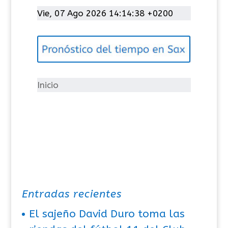
t
Vie, 07 Ago 2026 14:14:39 +0200
e
g
o
r
í
Inicio
a
s
Entradas recientes
El sajeño David Duro toma las