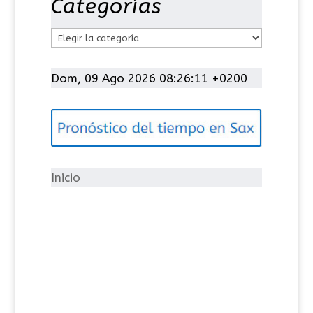
Categorías
C
a
t
Dom, 09 Ago 2026 08:26:11 +0200
e
g
o
r
í
Inicio
a
s