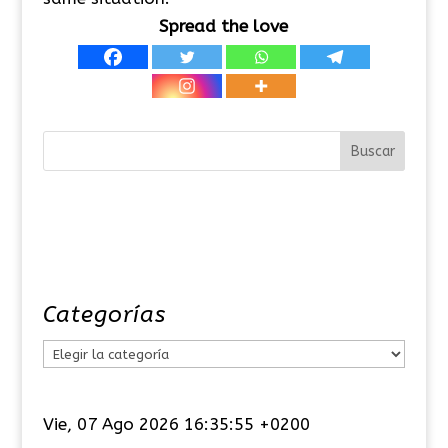
Spread the love
Categorías
C
a
t
Vie, 07 Ago 2026 16:35:55 +0200
e