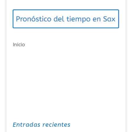
g
o
r
í
a
Inicio
s
Entradas recientes