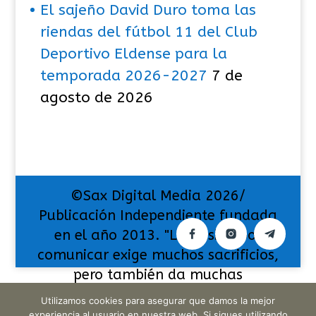
El sajeño David Duro toma las
riendas del fútbol 11 del Club
Deportivo Eldense para la
temporada 2026-2027
7 de
agosto de 2026
©Sax Digital Media 2026/
Publicación Independiente fundada
en el año 2013. "La pasión por
comunicar exige muchos sacrificios,
pero también da muchas
satisfacciones".
Utilizamos cookies para asegurar que damos la mejor
experiencia al usuario en nuestra web. Si sigues utilizando