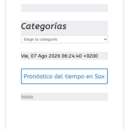
Categorías
C
a
t
Vie, 07 Ago 2026 06:24:41 +0200
e
g
o
r
í
Inicio
a
s