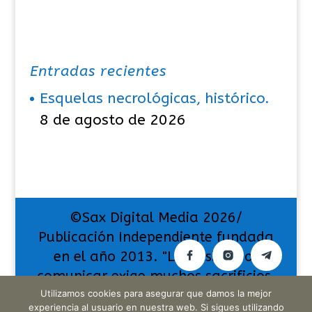
Entradas recientes
Esquelas necrológicas, histórico.
8 de agosto de 2026
©Sax Digital Media 2026/
Publicación Independiente fundada
en el año 2013. "La pasión por
comunicar exige muchos sacrificios,
pero también da muchas
Utilizamos cookies para asegurar que damos la mejor
experiencia al usuario en nuestra web. Si sigues utilizando