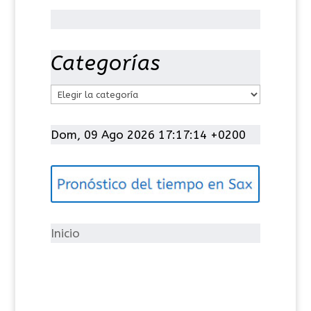
Categorías
C
a
t
Dom, 09 Ago 2026 17:17:15 +0200
e
g
o
r
í
Inicio
a
s