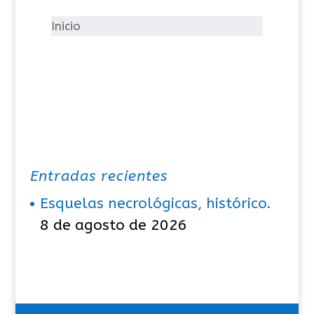
r
í
Inicio
a
s
Entradas recientes
Esquelas necrológicas, histórico.
8 de agosto de 2026