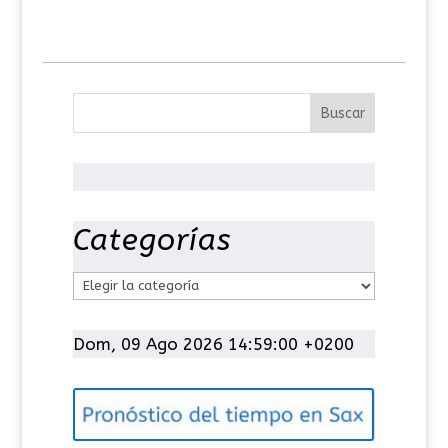
Categorías
C
a
t
Dom, 09 Ago 2026 14:59:00 +0200
e
g
o